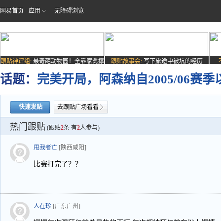
网易首页
应用
无障碍浏览
跟贴神评组:
最奇葩动物园！全靠家禽撑
跟贴故事会:
写下旅途中被坑的经历
场子
话题：
完美开局，阿森纳自2005/06
快速发贴
去跟贴广场看看
热门跟贴
(跟贴
2
条 有
2
人参与)
甩我者亡
[陕西咸阳]
比赛打完了？？
人在珍
[广东广州]