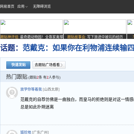
网易首页
应用
无障碍浏览
跟贴神评组:
最奇葩动物园！全靠家禽撑
跟贴故事会:
写下旅途中被坑的经历
场子
话题：
范戴克：如果你在利物浦连续输
快速发贴
去跟贴广场看看
热门跟贴
(跟贴
2
条 有
2
人参与)
放学你等着我
[山西太原]
范戴克的自荐仿佛是一曲独白，而皇马的拒绝则是对这一情感
总是如此扑朔迷离
毁珍地
[广东广州]