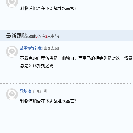
利物浦能否在下周战胜水晶宫？
最新跟贴
(跟贴
2
条 有
2
人参与)
放学你等着我
[山西太原]
范戴克的自荐仿佛是一曲独白，而皇马的拒绝则是对这一情感
总是如此扑朔迷离
毁珍地
[广东广州]
利物浦能否在下周战胜水晶宫？