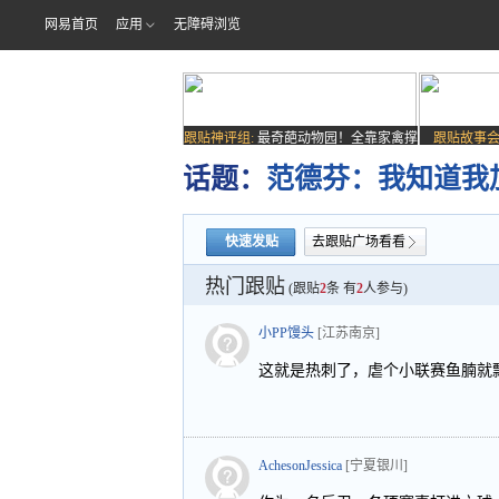
网易首页
应用
无障碍浏览
跟贴神评组:
最奇葩动物园！全靠家禽撑
跟贴故事会
场子
话题：
范德芬：我知道我
快速发贴
去跟贴广场看看
热门跟贴
(跟贴
2
条 有
2
人参与)
小PP馒头
[江苏南京]
这就是热刺了，虐个小联赛鱼腩就
AchesonJessica
[宁夏银川]