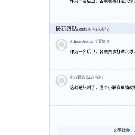
作为一名后卫，各项赛事打进六球
最新跟贴
(跟贴
2
条 有
2
人参与)
AchesonJessica
[宁夏银川]
作为一名后卫，各项赛事打进六球
小PP馒头
[江苏南京]
这就是热刺了，虐个小联赛鱼腩就
文明社会，