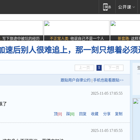
:
写下旅途中被坑的经历
不正常人类:
他说自己不是一个人
新套路:
这样
加速后别人很难追上，那一刻只想着必须
1
上一页
下一页
跟贴用户自律公约
|
手机也能看跟贴>>
2025-11-05 17:05:55
飘了
顶
[0]
踩
[0]
回复
收藏
分享
复制
2025-11-05 17:05:55