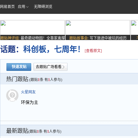
网易首页
应用
无障碍浏览
跟贴神评组:
最奇葩动物园！全靠家禽撑
跟贴故事会:
写下旅途中被坑的经历
场子
话题：
科创板，七周年！
[查看原文]
快速发贴
去跟贴广场看看
热门跟贴
(跟贴
1
条 有
1
人参与)
火星网友
环保为主
最新跟贴
(跟贴
1
条 有
1
人参与)