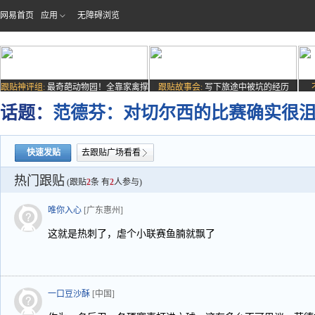
网易首页
应用
无障碍浏览
跟贴神评组:
最奇葩动物园！全靠家禽撑
跟贴故事会:
写下旅途中被坑的经历
场子
话题：
范德芬：对切尔西的比赛确实很
快速发贴
去跟贴广场看看
热门跟贴
(跟贴
2
条 有
2
人参与)
唯你入心
[广东惠州]
这就是热刺了，虐个小联赛鱼腩就飘了
一口豆沙酥
[中国]