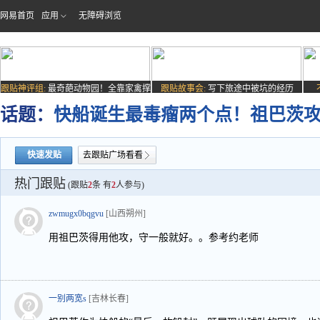
网易首页
应用
无障碍浏览
跟贴神评组:
最奇葩动物园！全靠家禽撑
跟贴故事会:
写下旅途中被坑的经历
场子
话题：
快船诞生最毒瘤两个点！祖巴茨
快速发贴
去跟贴广场看看
热门跟贴
(跟贴
2
条 有
2
人参与)
zwmugx0bqgvu
[山西朔州]
用祖巴茨得用他攻，守一般就好。。参考约老师
一别两宽s
[吉林长春]