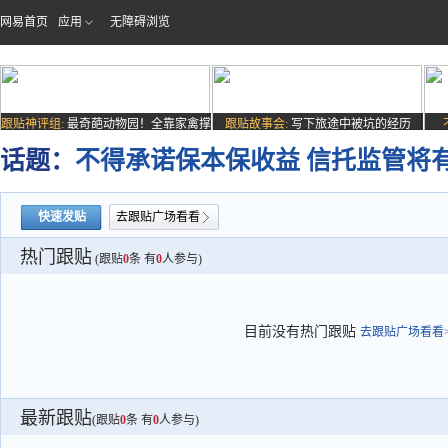
网易首页
应用
无障碍浏览
跟贴神评组:
最奇葩动物园！全靠家禽撑
跟贴故事会:
写下旅途中被坑的经历
场子
话题：
不得承诺保本保收益 信托监管将
快速发贴
去跟贴广场看看
热门跟贴
(跟贴
0
条 有
0
人参与)
目前没有热门跟贴
去跟贴广场看看>
最新跟贴
(跟贴
0
条 有
0
人参与)