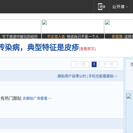
:
写下旅途中被坑的经历
不正常人类:
他说自己不是一个人
新套路:
这样
传染病，典型特征是皮疹
[查看原文]
1
上一页
下一页
跟贴用户自律公约
|
手机也能看跟贴>>
没有热门跟贴
去跟贴广场看看>>