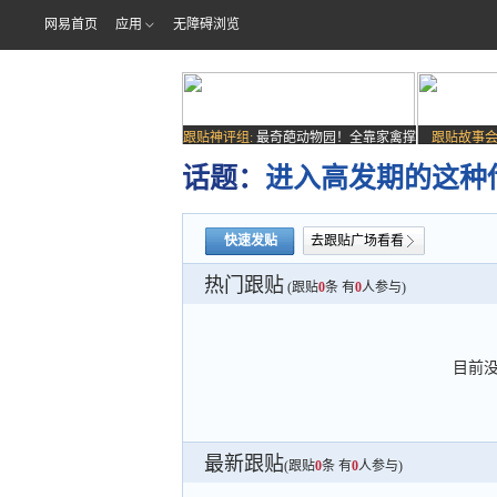
网易首页
应用
无障碍浏览
跟贴神评组:
最奇葩动物园！全靠家禽撑
跟贴故事会
场子
话题：
进入高发期的这种
快速发贴
去跟贴广场看看
热门跟贴
(跟贴
0
条 有
0
人参与)
目前
最新跟贴
(跟贴
0
条 有
0
人参与)