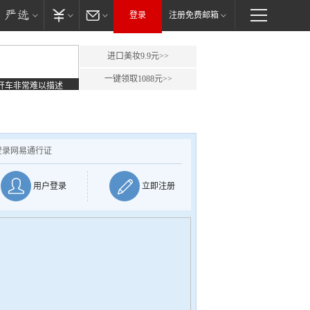
登录
注册免费邮箱
进口美妆9.9元>>
一键领取1088元>>
开车非常难以描述
登录网易通行证
用户登录
立即注册