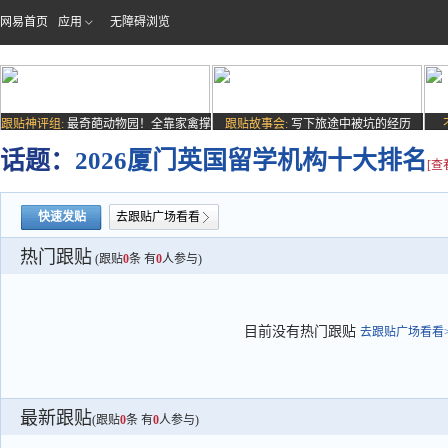
网易首页
应用
无障碍浏览
跟贴神评组:
最奇葩动物园！全靠家禽撑
跟贴故事会:
写下旅途中被坑的经历
场子
话题：
2026厦门英国留学机构十大排名
[查
快速发贴
去跟贴广场看看
热门跟贴
(跟贴
0
条 有
0
人参与)
目前没有热门跟贴
去跟贴广场看看>
最新跟贴
(跟贴
0
条 有
0
人参与)