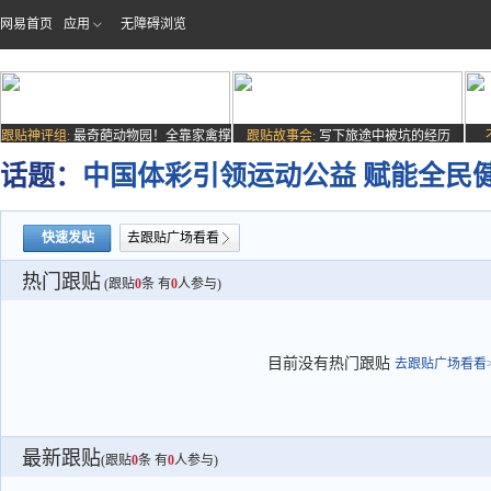
网易首页
应用
无障碍浏览
跟贴神评组:
最奇葩动物园！全靠家禽撑
跟贴故事会:
写下旅途中被坑的经历
场子
话题：
中国体彩引领运动公益 赋能全民
快速发贴
去跟贴广场看看
热门跟贴
(跟贴
0
条 有
0
人参与)
目前没有热门跟贴
去跟贴广场看看>
最新跟贴
(跟贴
0
条 有
0
人参与)