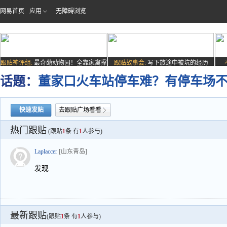
网易首页
应用
无障碍浏览
跟贴神评组:
最奇葩动物园！全靠家禽撑
跟贴故事会:
写下旅途中被坑的经历
场子
话题：
董家口火车站停车难？有停车场
快速发贴
去跟贴广场看看
热门跟贴
(跟贴
1
条 有
1
人参与)
Laplaccer
[山东青岛]
发现
最新跟贴
(跟贴
1
条 有
1
人参与)