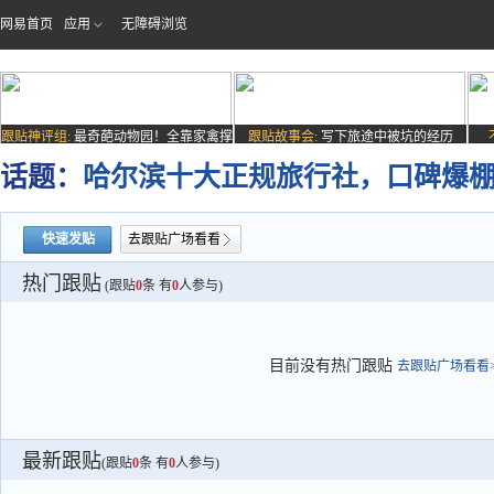
网易首页
应用
无障碍浏览
跟贴神评组:
最奇葩动物园！全靠家禽撑
跟贴故事会:
写下旅途中被坑的经历
场子
话题：
哈尔滨十大正规旅行社，口碑爆
快速发贴
去跟贴广场看看
热门跟贴
(跟贴
0
条 有
0
人参与)
目前没有热门跟贴
去跟贴广场看看>
最新跟贴
(跟贴
0
条 有
0
人参与)