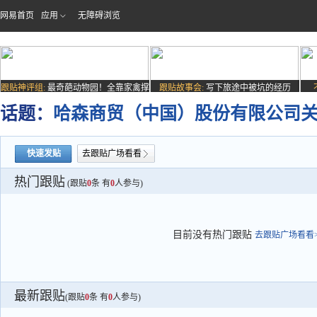
网易首页
应用
无障碍浏览
跟贴神评组:
最奇葩动物园！全靠家禽撑
跟贴故事会:
写下旅途中被坑的经历
场子
话题：
哈森商贸（中国）股份有限公司
快速发贴
去跟贴广场看看
热门跟贴
(跟贴
0
条 有
0
人参与)
目前没有热门跟贴
去跟贴广场看看>
最新跟贴
(跟贴
0
条 有
0
人参与)