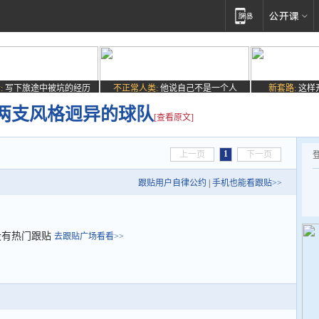
:
写下旅途中被坑的经历
不正常人类:
他说自己不是一个人
新套路:
这样
两支风格迥异的球队
[查看原文]
1
上一页
下一页
跟贴用户自律公约
|
手机也能看跟贴>>
没有热门跟贴
去跟贴广场看看>>