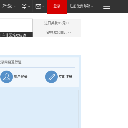
登录
注册免费邮箱
进口美妆9.9元>>
一键领取1088元>>
开车非常难以描述
登录网易通行证
用户登录
立即注册