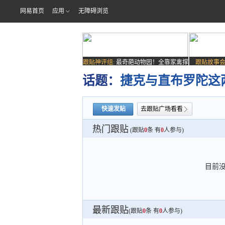
网易首页
应用
无障碍浏览
跟贴神评组:
最奇葩动物园！全靠家禽撑
跟贴故事会
场子
话题：
捷克与直布罗陀这
快速发贴
去跟贴广场看看
热门跟贴
(跟贴
0
条 有
0
人参与)
目前
最新跟贴
(跟贴
0
条 有
0
人参与)