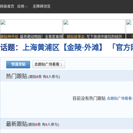
网易首页
应用
无障碍浏览
跟贴神评组:
最奇葩动物园！全靠家禽撑
跟贴故事会:
写下旅途中被坑的经历
场子
话题：
上海黄浦区【金陵·外滩】 「官方
快速发贴
去跟贴广场看看
热门跟贴
(跟贴
0
条 有
0
人参与)
目前没有热门跟贴
去跟贴广场看看>
最新跟贴
(跟贴
0
条 有
0
人参与)