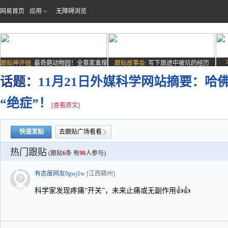
网易首页
应用
无障碍浏览
跟贴神评组:
最奇葩动物园！全靠家禽撑
跟贴故事会:
写下旅途中被坑的经历
场子
话题：
11月21日外媒科学网站摘要：哈
“绝症”！
[查看原文]
快速发贴
去跟贴广场看看
热门跟贴
(跟贴
6
条 有
90
人参与)
有态度网友0gwj1w
[江西赣州]
科学家发现疼痛“开关”，未来止痛或无副作用👍👍