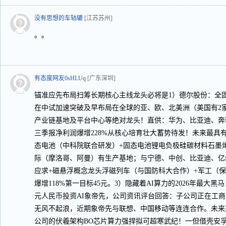
没有思想的车轱辘
[江苏苏州]
。。
有态度网友0sHLUq
[广东深圳]
锚准应先布局扫筹长期核心主线龙头必将是1）德尔股份：全固态
在中试加速突破及早布局在全球的亚、欧、北美洲（美国有2
产业链基地及平台中心等绝对龙头！直供：华为、比亚迪、奔
三季报净利润爆增228%从核心培育壮大蓄势待发！未来最具有
态电池（中科院联合研发）+固态电池锂电负极硅碳材料石墨
际（摩洛哥、阿曼）有生产基地；与宁德、中创、比亚迪、亿
应求+磁悬浮概念龙头浮磁列车（与国防科大合作）+军工（
爆增118%第一目标45元。3）隐藏着AI算力的2026年最
元人民币投资AI象帝先，公司资讯评台回答：子公司正在工商
无风不起浪，近期象帝先与联想、中国移动等连连合作。未来
公司的伏羲架构BO芯片算力强捍拟可超寒武纪！一但借壳安