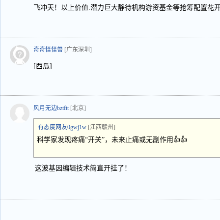
飞冲天！以上价值.潜力巨大静待机构游资基金等抢筹配置花
奇奇怪怪兽
[广东深圳]
[西瓜]
风月无边bztftt
[北京]
有态度网友0gwj1w
[江西赣州]
科学家发现疼痛“开关”，未来止痛或无副作用👍👍
这波基因编辑技术简直开挂了！