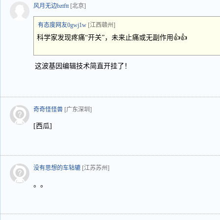
风月无边bztftt
[北京]
有态度网友0gwj1w
[江西赣州]
科学家发现疼痛“开关”，未来止痛或无副作用👍👍
这波基因编辑技术简直开挂了！
奇奇怪怪兽
[广东深圳]
[西瓜]
没有思想的车轱辘
[江苏苏州]
。。