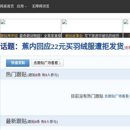
网易首页
应用
无障碍浏览
跟贴神评组:
最奇葩动物园！全靠家禽撑
跟贴故事会:
写下旅途中被坑的经历
场子
话题：
蕉内回应22元买羽绒服遭拒发货
[查
快速发贴
去跟贴广场看看
热门跟贴
(跟贴
0
条 有
0
人参与)
目前没有热门跟贴
去跟贴广场看看>
最新跟贴
(跟贴
0
条 有
0
人参与)