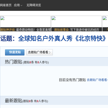
网易首页
应用
无障碍浏览
跟贴神评组:
最奇葩动物园！全靠家禽撑
跟贴故事会:
写下旅途中被坑的经历
场子
话题：
全球知名户外真人秀《北京特快
快速发贴
去跟贴广场看看
热门跟贴
(跟贴
0
条 有
0
人参与)
目前没有热门跟贴
去跟贴广场看看>
最新跟贴
(跟贴
0
条 有
0
人参与)