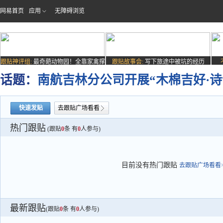
网易首页
应用
无障碍浏览
跟贴神评组:
最奇葩动物园！全靠家禽撑
跟贴故事会:
写下旅途中被坑的经历
场子
话题：
南航吉林分公司开展“木棉吉好·
快速发贴
去跟贴广场看看
热门跟贴
(跟贴
0
条 有
0
人参与)
目前没有热门跟贴
去跟贴广场看看>
最新跟贴
(跟贴
0
条 有
0
人参与)