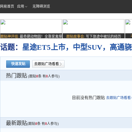
网易首页
应用
无障碍浏览
跟贴神评组:
最奇葩动物园！全靠家禽撑
跟贴故事会:
写下旅途中被坑的经历
场子
话题：
星途ET5上市，中型SUV，高通骁
快速发贴
去跟贴广场看看
热门跟贴
(跟贴
0
条 有
0
人参与)
目前没有热门跟贴
去跟贴广场看看>
最新跟贴
(跟贴
0
条 有
0
人参与)