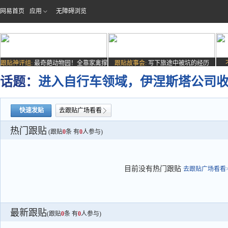
网易首页
应用
无障碍浏览
跟贴神评组:
最奇葩动物园！全靠家禽撑
跟贴故事会:
写下旅途中被坑的经历
场子
话题：
进入自行车领域，伊涅斯塔公司收
快速发贴
去跟贴广场看看
热门跟贴
(跟贴
0
条 有
0
人参与)
目前没有热门跟贴
去跟贴广场看看>
最新跟贴
(跟贴
0
条 有
0
人参与)