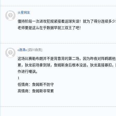
火星网友
僵持阶段一次进攻犯规紧接着运球失误！就为了得分连续多少
老师要是这么在乎数据早就三双王了吧！
o逸潇o
[四川自贡]
这场比赛勒布朗并不是背靠背的第二场，因为昨夜对阵鹈鹕他
累，狄龙前场拿到球，詹姆斯身后根本没追，狄龙直接暴扣，
作进行嘲讽。
1
低情商：詹姆斯不防守
高情商：詹姆斯非常累