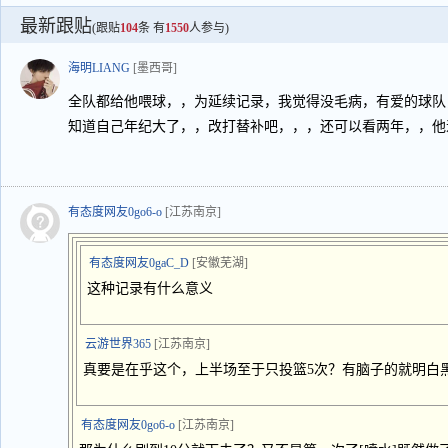
最新跟贴
(跟贴
104
条 有
1550
人参与)
海明LIANG
[墨西哥]
全队都给他喂球，，为延续记录，我觉得没毛病，有爱的球队
知道自己年纪大了，，改打替补吧，，，还可以看两年，，他
有态度网友0go6-o
[江苏南京]
有态度网友0gaC_D
[安徽芜湖]
这种记录有什么意义
云游世界365
[江苏南京]
真要是在乎这个，上半场至于只投篮5次？有脑子的就明白
有态度网友0go6-o
[江苏南京]