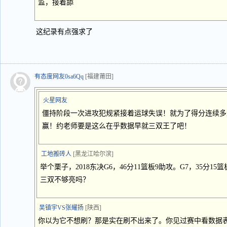
监，接着舔
这纪录有点强求了
有态度网友0sa6Qq
[福建莆田]
火星网友
僵持阶段一次进攻犯规紧接着运球失误！就为了得分连续多
赢！约老师要是这么在乎数据早就三双王了吧！
工地搬砖人
[黑龙江哈尔滨]
举个栗子，2018东决G6，46分11篮板9助攻。G7，35分
三双不够亮吗？
吴镇宇VS张耀扬
[陕西]
你以为它不想刷？那是实在刷不出来了。你见过赛中看数据