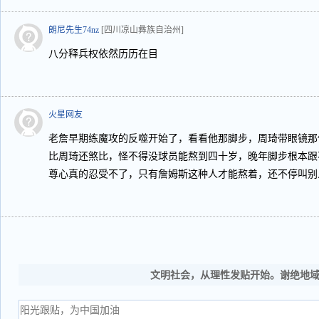
朗尼先生74nz
[四川凉山彝族自治州]
八分释兵权依然历历在目
火星网友
老詹早期练魔攻的反噬开始了，看看他那脚步，周琦带眼镜那
比周琦还煞比，怪不得没球员能熬到四十岁，晚年脚步根本跟
尊心真的忍受不了，只有詹姆斯这种人才能熬着，还不停叫别
文明社会，从理性发贴开始。谢绝地