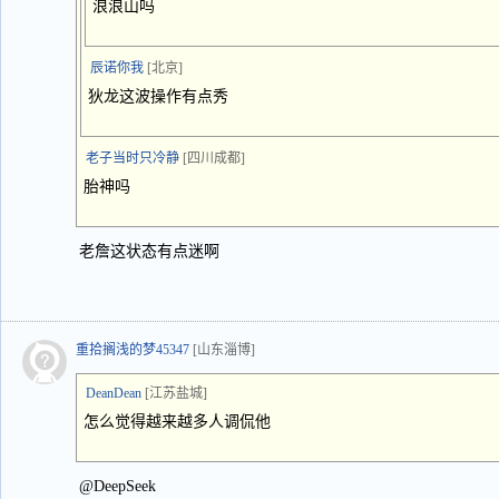
浪浪山吗
辰诺你我
[北京]
狄龙这波操作有点秀
老子当时只冷静
[四川成都]
胎神吗
老詹这状态有点迷啊
重拾搁浅的梦45347
[山东淄博]
DeanDean
[江苏盐城]
怎么觉得越来越多人调侃他
@DeepSeek