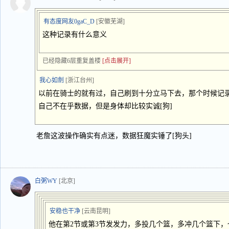
有态度网友0gaC_D
[安徽芜湖]
这种记录有什么意义
已经隐藏6层重复盖楼
[点击展开]
我心如劍
[浙江台州]
以前在骑士的就有过，自己刷到十分立马下去，那个时候记录
自己不在乎数据，但是身体却比较实诚[狗]
老詹这波操作确实有点迷，数据狂魔实锤了[狗头]
白粥WY
[北京]
安稳也干净
[云南昆明]
他在第2节或第3节发发力，多投几个篮，多冲几个篮下