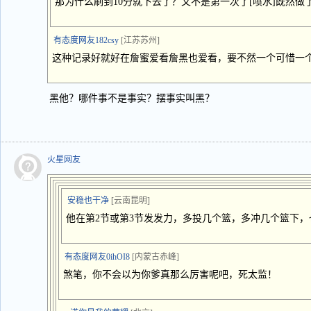
那为什么刷到10分就下去了？又不是第一次了[喷水]既然
有态度网友182csy
[江苏苏州]
这种记录好就好在詹蜜爱看詹黑也爱看，要不然一个可惜一个
黑他？哪件事不是事实？摆事实叫黑？
火星网友
安稳也干净
[云南昆明]
他在第2节或第3节发发力，多投几个篮，多冲几个篮下
有态度网友0ihOI8
[内蒙古赤峰]
煞笔，你不会以为你爹真那么厉害呢吧，死太监！