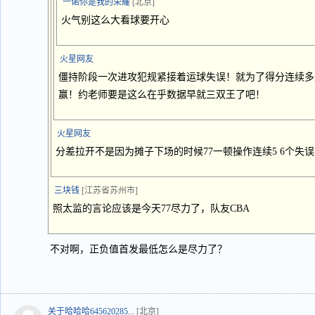
一诺你是我的荣耀
[北京]
火气别这么大看球要开心
火星网友
僵持阶段一次进攻犯规紧接着运球失误！就为了得分连续多
赢！约老师要是这么在乎数据早就三双王了吧！
火星网友
分差拉开不是因为摊子下场的时候77一顿操作连续5 6个失
三块钱
[江苏省苏州市]
照太监的言论应该是今天77尽力了，队友CBA
不对啊，正负值首发最低怎么是尽力了？
关于哈哈哈645620285...
[北京]