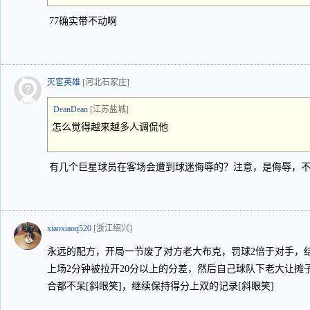
77确实带不动啊
灭宦英雄
[河北石家庄]
DeanDean
[江苏盐城]
怎么觉得越来越多人调侃他
有几个巨星球员在客场会遭到球迷侮辱的？注意，是侮辱，
xiaoxiaoq520
[浙江绍兴]
永远的配方，开局一节废了对方老大布克，罚球2倍于对手，
上场2分钟被拉开20分以上的分差，然后自己球队下老大让摊
合都不呆[斜眼笑]，继续保持得分上双的记录[斜眼笑]