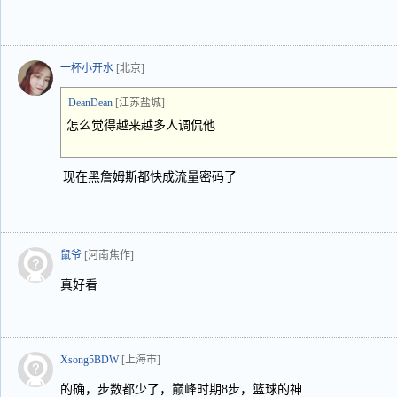
一杯小开水
[北京]
DeanDean
[江苏盐城]
怎么觉得越来越多人调侃他
现在黑詹姆斯都快成流量密码了
鼠爷
[河南焦作]
真好看
Xsong5BDW
[上海市]
的确，步数都少了，巅峰时期8步，篮球的神