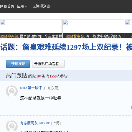
网易首页
应用
无障碍浏览
跟贴神评组:
最奇葩动物园！全靠家禽撑
跟贴故事会:
写下旅途中被坑的经历
场子
话题：
詹皇艰难延续1297场上双纪录！
快速发贴
去跟贴广场看看
热门跟贴
(跟贴
104
条 有
1550
人参与)
NBA第一球评
[广东东莞]
这种纪录就是一种耻辱
有态度网友0g0YRB
[上海]