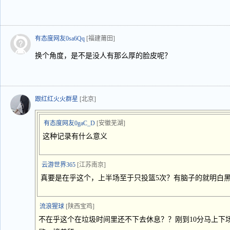
有态度网友0sa6Qq
[福建莆田]
换个角度，是不是没人有那么厚的脸皮呢？
跟红红火火群星
[北京]
有态度网友0gaC_D
[安徽芜湖]
这种记录有什么意义
云游世界365
[江苏南京]
真要是在乎这个，上半场至于只投篮5次？有脑子的就明白
流浪猩球
[陕西宝鸡]
不在乎这个在垃圾时间里还不下去休息？？刚到10分马上下