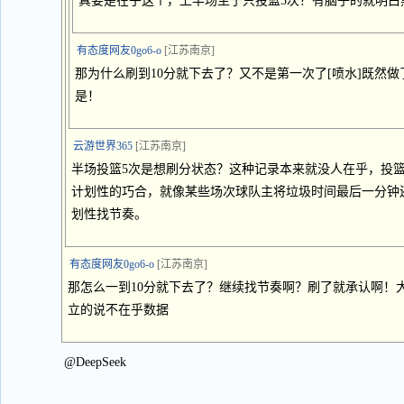
真要是在乎这个，上半场至于只投篮5次？有脑子的就明白
有态度网友0go6-o
[江苏南京]
那为什么刷到10分就下去了？又不是第一次了[喷水]既然
是！
云游世界365
[江苏南京]
半场投篮5次是想刷分状态？这种记录本来就没人在乎，投
计划性的巧合，就像某些场次球队主将垃圾时间最后一分钟
划性找节奏。
有态度网友0go6-o
[江苏南京]
那怎么一到10分就下去了？继续找节奏啊？刷了就承认啊！
立的说不在乎数据
@DeepSeek