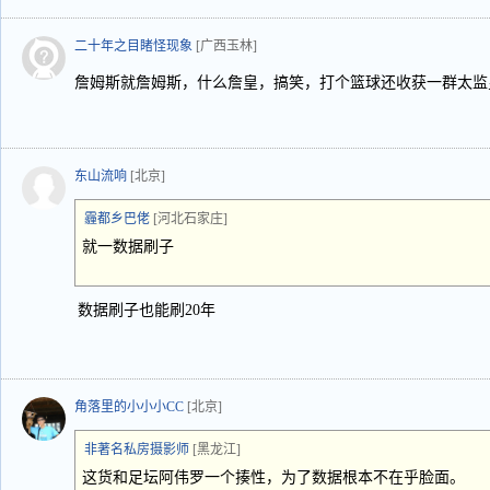
二十年之目睹怪现象
[广西玉林]
詹姆斯就詹姆斯，什么詹皇，搞笑，打个篮球还收获一群太监
东山流响
[北京]
霾都乡巴佬
[河北石家庄]
就一数据刷子
数据刷子也能刷20年
角落里的小小小CC
[北京]
非著名私房摄影师
[黑龙江]
这货和足坛阿伟罗一个揍性，为了数据根本不在乎脸面。