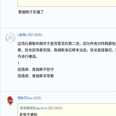
数据刷子实锤了
o逸潇o
[四川自贡]
这场比赛勒布朗并不是背靠背的第二场，因为昨夜对阵鹈鹕他
累，狄龙前场拿到球，詹姆斯身后根本没追，狄龙直接暴扣，
作进行嘲讽。
1
低情商：詹姆斯不防守
高情商：詹姆斯非常累
喀秋莎Run
[北京]
有态度网友0gwHwh
[浙江杭州]
老詹不要脸