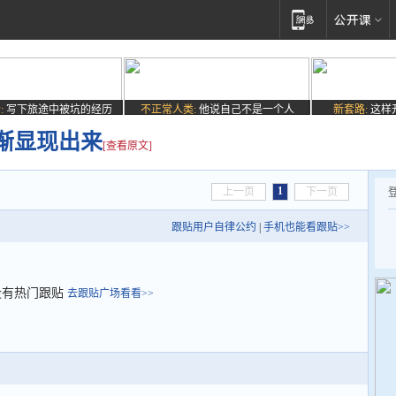
:
写下旅途中被坑的经历
不正常人类:
他说自己不是一个人
新套路:
这样
渐显现出来
[查看原文]
1
上一页
下一页
跟贴用户自律公约
|
手机也能看跟贴>>
没有热门跟贴
去跟贴广场看看>>