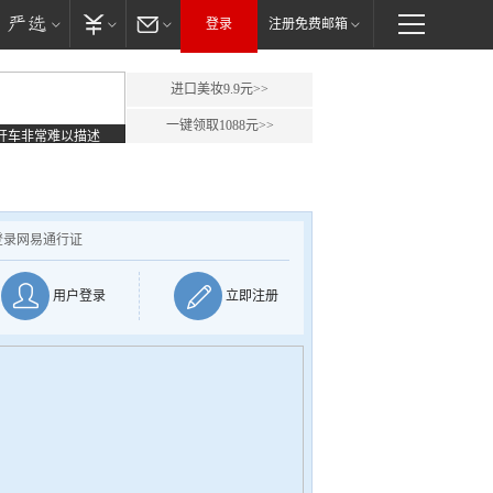
登录
注册免费邮箱
进口美妆9.9元>>
一键领取1088元>>
开车非常难以描述
登录网易通行证
用户登录
立即注册