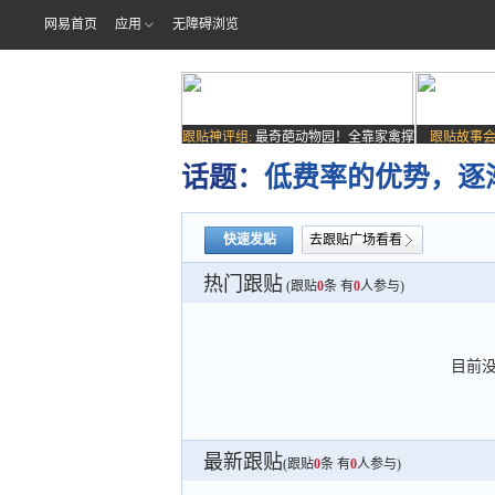
网易首页
应用
无障碍浏览
跟贴神评组:
最奇葩动物园！全靠家禽撑
跟贴故事会
场子
话题：
低费率的优势，逐
快速发贴
去跟贴广场看看
热门跟贴
(跟贴
0
条 有
0
人参与)
目前
最新跟贴
(跟贴
0
条 有
0
人参与)