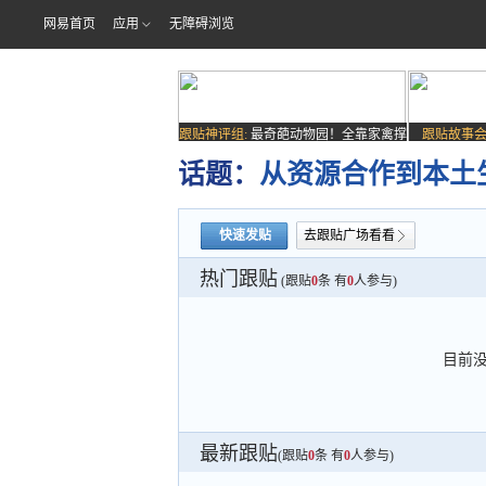
网易首页
应用
无障碍浏览
跟贴神评组:
最奇葩动物园！全靠家禽撑
跟贴故事会
场子
话题：
从资源合作到本土生
快速发贴
去跟贴广场看看
热门跟贴
(跟贴
0
条 有
0
人参与)
目前
最新跟贴
(跟贴
0
条 有
0
人参与)