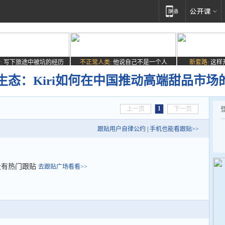
:
写下旅途中被坑的经历
不正常人类:
他说自己不是一个人
新套路:
这样
态：Kiri如何在中国推动高端甜品市场
1
上一页
下一页
跟贴用户自律公约
|
手机也能看跟贴>>
没有热门跟贴
去跟贴广场看看>>