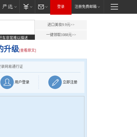
登录
注册免费邮箱
进口美妆9.9元>>
一键领取1088元>>
开车非常难以描述
的升级
[查看原文]
登录网易通行证
用户登录
立即注册