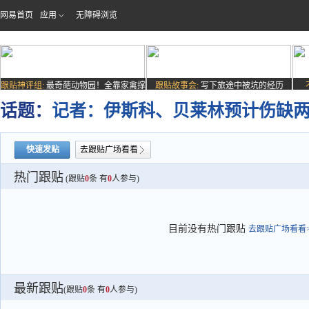
网易首页
应用
无障碍浏览
跟贴神评组:
最奇葩动物园！全靠家禽撑
跟贴故事会:
写下旅途中被坑的经历
场子
话题：
记者：伊斯科、贝莱林预计伤缺
快速发贴
去跟贴广场看看
热门跟贴
(跟贴
0
条 有
0
人参与)
目前没有热门跟贴
去跟贴广场看看>
最新跟贴
(跟贴
0
条 有
0
人参与)