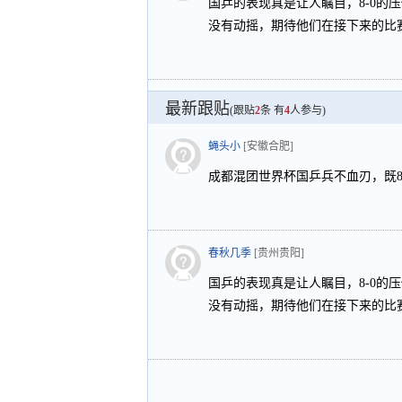
国乒的表现真是让人瞩目，8-0的
没有动摇，期待他们在接下来的比
最新跟贴
(跟贴
2
条 有
4
人参与)
蝇头小
[安徽合肥]
成都混团世界杯国乒兵不血刃，既8
春秋几季
[贵州贵阳]
国乒的表现真是让人瞩目，8-0的
没有动摇，期待他们在接下来的比