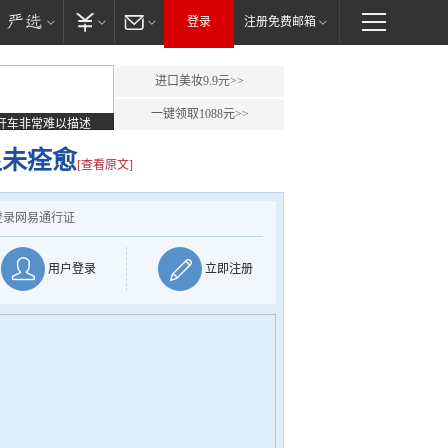
登录
注册免费邮箱
进口美妆9.9元>>
一键领取1088元>>
开车非常难以描述
昱未痊愈
[查看原文]
登录网易通行证
用户登录
立即注册