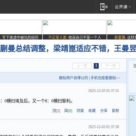
:
写下旅途中被坑的经历
不正常人类:
他说自己不是一个人
新套路:
这样
访！蒯曼总结调整，梁靖崑适应不错，王曼
1
上一页
下一页
跟贴用户自律公约
|
手机也能看跟贴>>
2025-12-03 01:37:31
：0横扫埃及后，又一个8：0横扫智利。
顶
[2]
踩
[0]
回复
收藏
分享
复制
2025-12-03 01:37:30