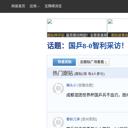
网易首页
应用
无障碍浏览
跟贴神评组:
最奇葩动物园！全靠家禽撑
跟贴故事会
场子
话题：
国乒8-0智利采
快速发贴
去跟贴广场看看
热门跟贴
(跟贴
2
条 有
4
人参与)
蝇头小
[安徽合肥]
成都混团世界杯国乒兵不血刃，既8
春秋几季
[贵州贵阳]