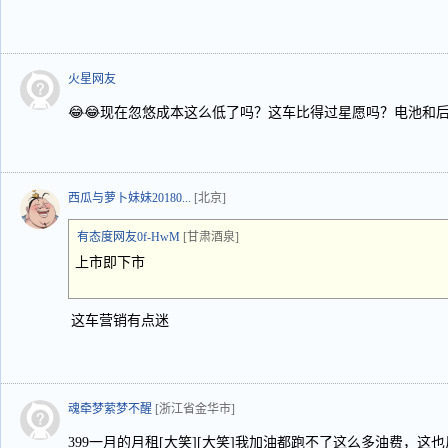
火星网友
😂😂现在忽悠成本这么低了吗？这车比得过星愿吗？电池和
西瓜与萝卜妹妹20180...
[北京]
有态度网友0f-HwM
[甘肃酒泉]
上市即下市
这车营销有点迷
魂牵梦萦梦不醒
[浙江省金华市]
399一月的月租[大笑][大笑]我加油都跑不了这么多油费，