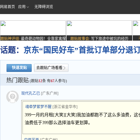
网易首页
应用
无障碍浏览
跟贴神评组:
最奇葩动物园！全靠家禽撑
跟贴故事会:
写下旅途中被坑的经历
场子
话题：
京东“国民好车”首批订单部分退
快速发贴
去跟贴广场看看
热门跟贴
(跟贴
12
条 有
67
人参与)
现代孔乙已
[广东广州]
魂牵梦萦梦不醒
[浙江省金华市]
399一月的月租[大笑][大笑]我加油都跑不了这么多油费
油费低于399那么选择油车更划算。