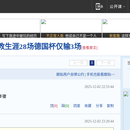
:
写下旅途中被坑的经历
不正常人类:
他说自己不是一个人
新套路:
这样
教生涯28场德国杯仅输3场
[查看原文]
1
上一页
下一页
跟贴用户自律公约
|
手机也能看跟贴>>
2025-12-02 22:53:44
步骤
顶
[9]
踩
[0]
回复
收藏
分享
复制
2025-12-02 23:20:44