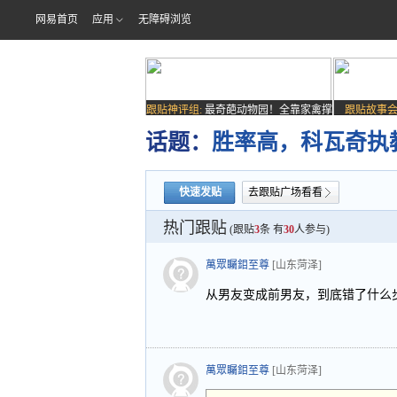
网易首页
应用
无障碍浏览
跟贴神评组:
最奇葩动物园！全靠家禽撑
跟贴故事会
场子
话题：
胜率高，科瓦奇执
快速发贴
去跟贴广场看看
热门跟贴
(跟贴
3
条 有
30
人参与)
萬眾矚鉬至尊
[山东菏泽]
从男友变成前男友，到底错了什么
萬眾矚鉬至尊
[山东菏泽]