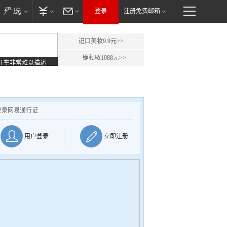
登录
注册免费邮箱
进口美妆9.9元>>
一键领取1088元>>
开车非常难以描述
登录网易通行证
用户登录
立即注册