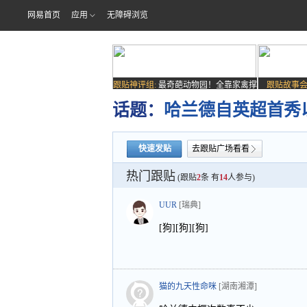
网易首页
应用
无障碍浏览
跟贴神评组:
最奇葩动物园！全靠家禽撑
跟贴故事会
场子
话题：
哈兰德自英超首秀
快速发贴
去跟贴广场看看
热门跟贴
(跟贴
2
条 有
14
人参与)
UUR
[瑞典]
[狗][狗][狗]
猫的九天性命咪
[湖南湘潭]