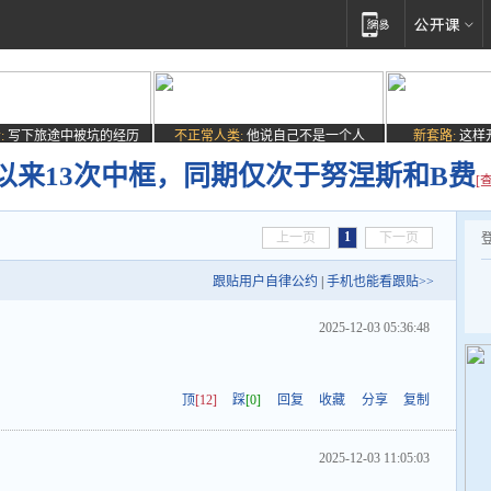
:
写下旅途中被坑的经历
不正常人类:
他说自己不是一个人
新套路:
这样
以来13次中框，同期仅次于努涅斯和B费
[
1
上一页
下一页
跟贴用户自律公约
|
手机也能看跟贴>>
2025-12-03 05:36:48
顶
[12]
踩
[0]
回复
收藏
分享
复制
2025-12-03 11:05:03