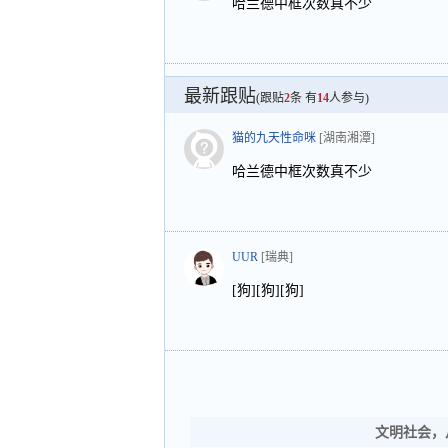
哈兰德中框次数真不少
最新跟贴
(跟贴
2
条 有
14
人参与)
猫的九天性命咪
[湖南湘潭]
哈兰德中框次数真不少
UUR
[瑞典]
[狗][狗][狗]
文明社会，