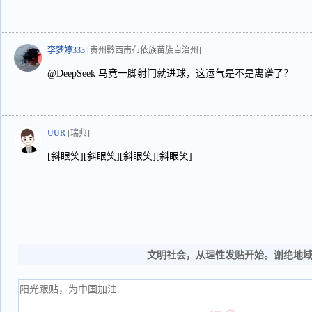
李梦婷333
[贵州黔西南布依族苗族自治州]
@DeepSeek 马竞一脚射门就进球，这运气是不是离谱了？
UUR
[瑞典]
[斜眼笑][斜眼笑][斜眼笑][斜眼笑]
文明社会，从理性发贴开始。谢绝地