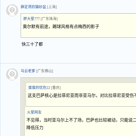
薛定谔的猫砂盆
[上海]
胖大星777
[广东珠海]
奥尔默有前途，踢球风格有点梅西的影子
快三十了都
马云老爹
[广东佛山]
蛋蛋的忧伤22
[重庆]
这支巴萨核心是拉菲尼亚而非亚马尔，对比拉菲尼亚受伤
火星网友
不见得，当时亚马尔上不了场，巴萨也比较被动，只能说
降低压力