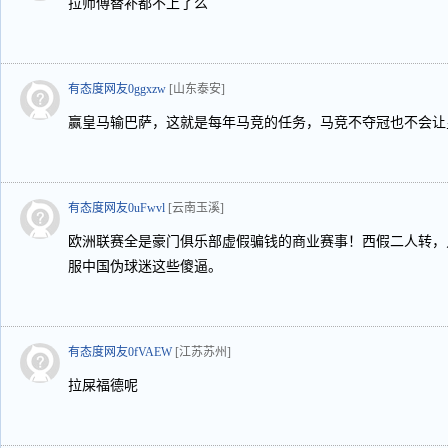
拉师傅替补都不上了么
有态度网友0ggxzw
[山东泰安]
赢皇马输巴萨，这就是每年马竞的任务，马竞不夺冠也不会让
有态度网友0uFwvl
[云南玉溪]
欧洲联赛全是豪门俱乐部虚假骗钱的商业赛事！西假二人转，
服中国伪球迷这些傻逼。
有态度网友0fVAEW
[江苏苏州]
拉屎福德呢