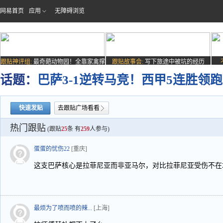
网易首页
应用
无障碍浏览
跟贴神评组:
最奇葩动物园！全靠家禽撑
跟贴故事会:
写下旅途中被坑的经历
场子
话题：
巴萨3-1逆转马竞！西甲5连胜领
快速发贴
去跟贴广场看看
热门跟贴
(跟贴
25
条 有
259
人参与)
蛋蛋的忧伤22
[重庆]
这支巴萨核心是拉菲尼亚而非亚马尔，对比拉菲尼亚受伤不在
最烦为了喷而喷的辣...
[上海]