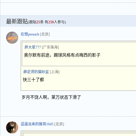
最新跟贴
(跟贴
25
条 有
259
人参与)
在想peeeach
[北京]
胖大星777
[广东珠海]
奥尔默有前途，踢球风格有点梅西的影子
薛定谔的猫砂盆
[上海]
快三十了都
岁月不饶人啊，莱万状态下滑了
逗逼派来的猴哥1645
[北京]