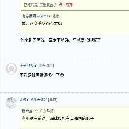
已经隐藏5层重复盖楼
[点击展开]
有态度网友0isMF4
[北京]
莱万这赛季状态不太稳
他来到巴萨就一直走下坡路，早就是软脚蟹了
庄子他大侄
[山东潍坊]
不看足球直播很多年了😆
走过春冬夏天你好
[北京]
胖大星777
[广东珠海]
奥尔默有前途，踢球风格有点梅西的影子