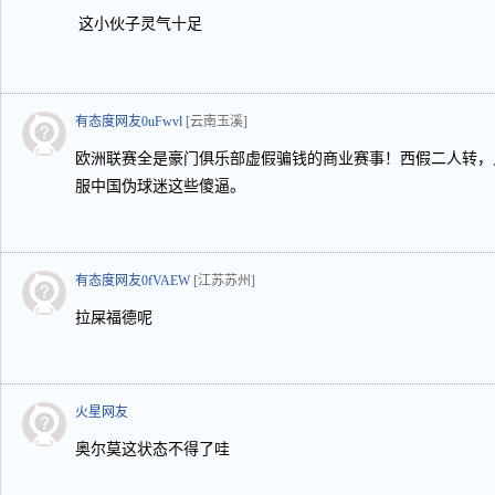
这小伙子灵气十足
有态度网友0uFwvl
[云南玉溪]
欧洲联赛全是豪门俱乐部虚假骗钱的商业赛事！西假二人转，
服中国伪球迷这些傻逼。
有态度网友0fVAEW
[江苏苏州]
拉屎福德呢
火星网友
奥尔莫这状态不得了哇