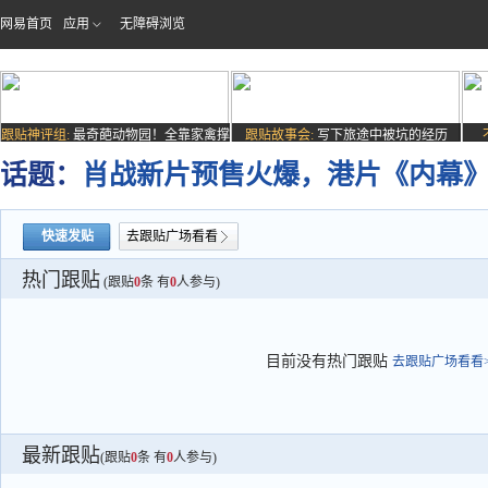
网易首页
应用
无障碍浏览
跟贴神评组:
最奇葩动物园！全靠家禽撑
跟贴故事会:
写下旅途中被坑的经历
场子
话题：
肖战新片预售火爆，港片《内幕
快速发贴
去跟贴广场看看
热门跟贴
(跟贴
0
条 有
0
人参与)
目前没有热门跟贴
去跟贴广场看看>
最新跟贴
(跟贴
0
条 有
0
人参与)