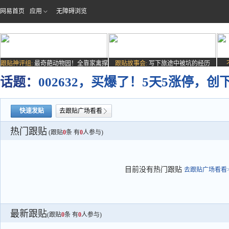
网易首页
应用
无障碍浏览
跟贴神评组:
最奇葩动物园！全靠家禽撑
跟贴故事会:
写下旅途中被坑的经历
场子
话题：
002632，买爆了！5天5涨停，创
快速发贴
去跟贴广场看看
热门跟贴
(跟贴
0
条 有
0
人参与)
目前没有热门跟贴
去跟贴广场看看>
最新跟贴
(跟贴
0
条 有
0
人参与)