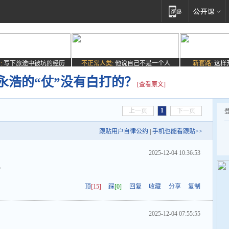
:
写下旅途中被坑的经历
不正常人类:
他说自己不是一个人
新套路:
这样
永浩的“仗”没有白打的？
[查看原文]
1
上一页
下一页
跟贴用户自律公约
|
手机也能看跟贴>>
2025-12-04 10:36:53
？
顶
[15]
踩
[0]
回复
收藏
分享
复制
2025-12-04 07:55:55