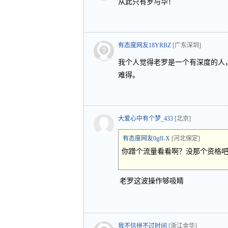
从此只有罗与华！
有态度网友18YRBZ
[广东深圳]
我个人觉得老罗是一个有深度的人
难得。
大爱心中有个梦_433
[北京]
有态度网友0gfI-X
[河北保定]
你蹭个流量看看啊？没那个资格
老罗这波操作够吸睛
我不信拼不过时间
[浙江金华]