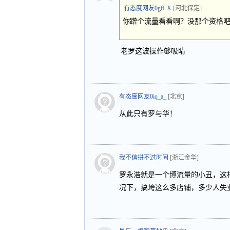
有态度网友0gfI-X
[河北保定]
你蹭个流量看看啊？没那个资格
老罗这波操作够吸睛
有态度网友0iq_a_
[北京]
从此只有罗与华！
我不信拼不过时间
[浙江金华]
罗永浩就是一个博流量的小丑，这
况下，搞垮这么多店铺，多少人失