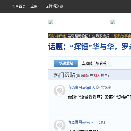
网易首页
应用
无障碍浏览
跟贴神评组:
最奇葩动物园！全靠家禽撑
跟贴故事会
场子
话题：
“挥锤”华与华，罗
快速发贴
去跟贴广场看看
热门跟贴
(跟贴
6
条 有
33
人参与)
有态度网友0gfI-X
[河北保定]
你蹭个流量看看啊？没那个资格吧
有态度网友0iq_a_
[北京]