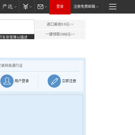
登录
注册免费邮箱
进口美妆9.9元>>
一键领取1088元>>
开车非常难以描述
登录网易通行证
用户登录
立即注册