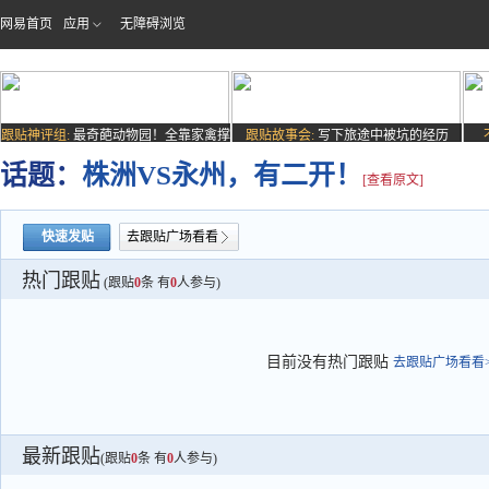
网易首页
应用
无障碍浏览
跟贴神评组:
最奇葩动物园！全靠家禽撑
跟贴故事会:
写下旅途中被坑的经历
场子
话题：
株洲VS永州，有二开！
[查看原文]
快速发贴
去跟贴广场看看
热门跟贴
(跟贴
0
条 有
0
人参与)
目前没有热门跟贴
去跟贴广场看看>
最新跟贴
(跟贴
0
条 有
0
人参与)