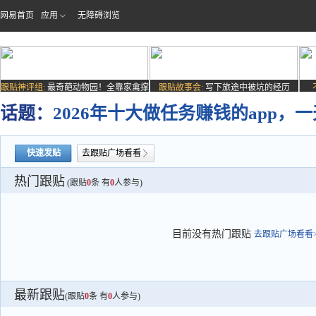
网易首页
应用
无障碍浏览
跟贴神评组:
最奇葩动物园！全靠家禽撑
跟贴故事会:
写下旅途中被坑的经历
场子
话题：
2026年十大做任务赚钱的app，
快速发贴
去跟贴广场看看
热门跟贴
(跟贴
0
条 有
0
人参与)
目前没有热门跟贴
去跟贴广场看看>
最新跟贴
(跟贴
0
条 有
0
人参与)