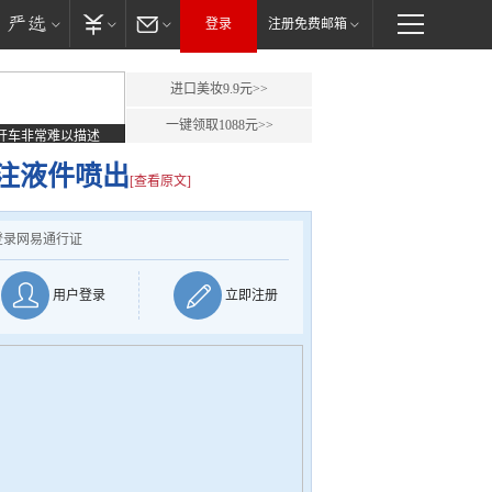
登录
注册免费邮箱
进口美妆9.9元>>
一键领取1088元>>
开车非常难以描述
注液件喷出
[查看原文]
登录网易通行证
用户登录
立即注册