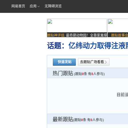
网易首页
应用
无障碍浏览
跟贴神评组:
最奇葩动物园！全靠家禽撑
跟贴故事会
场子
话题：
亿纬动力取得注液
快速发贴
去跟贴广场看看
热门跟贴
(跟贴
0
条 有
0
人参与)
目前
最新跟贴
(跟贴
0
条 有
0
人参与)