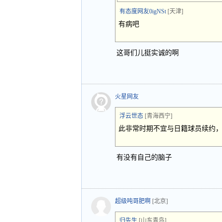
有态度网友0igNSt
[天津]
有病吧
这哥们儿挺实诚的啊
火星网友
浮云世态
[青海西宁]
此非常时期不宜与日籍球员续约
有没有自己的脑子
超级吨哥肥啊
[北京]
归先生
[山东青岛]