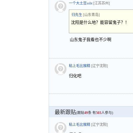
一个大土豆ssbt
[江苏苏州]
归先生
[山东青岛]
沈阳是什么地？能容留鬼子？！
山东鬼子我看也不少啊
粘上毛比猴精
[辽宁沈阳]
归化吧
最新跟贴
(跟贴
49
条 有
503
人参与)
粘上毛比猴精
[辽宁沈阳]