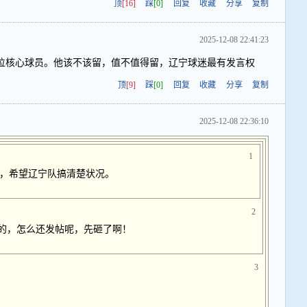
顶
[16]
踩
[0]
回复
收藏
分享
复制
2025-12-08 22:41:23
位核心球员。他该不该留，值不值得留，辽宁球迷最有发言权
顶
[9]
踩
[0]
回复
收藏
分享
复制
2025-12-08 22:36:10
1
，希望辽宁队搞清楚状况。
2
产的，怎么还发帖呢，先砸了啊！
3