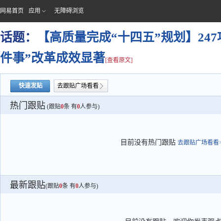
网易首页
应用
无障碍浏览
话题：
【高质量完成“十四五”规划】247
件事”改革成效显著
[查看原文]
快速发贴
去跟贴广场看看
热门跟贴
(跟贴
0
条 有
0
人参与)
目前没有热门跟贴
去跟贴广场看看>
最新跟贴
(跟贴
0
条 有
0
人参与)