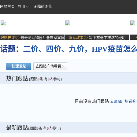
网易首页
应用
无障碍浏览
跟贴神评组:
最奇葩动物园！全靠家禽撑
跟贴故事会:
写下旅途中被坑的经历
场子
话题：
二价、四价、九价，HPV疫苗怎
快速发贴
去跟贴广场看看
热门跟贴
(跟贴
0
条 有
0
人参与)
目前没有热门跟贴
去跟贴广场看看>
最新跟贴
(跟贴
0
条 有
0
人参与)