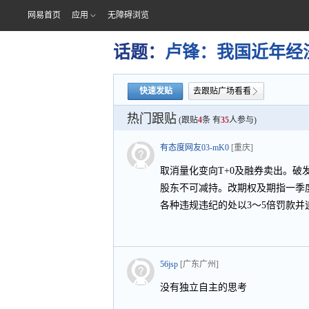
网易首页
应用
无障碍浏览
话题：
卢锋：我国近年经
快速发贴
去跟贴广场看看
热门跟贴
(跟贴
4
条 有
35
人参与)
有态度网友03-mK0
[重庆]
取消量化变向T+0及融券卖出。破
股东不可减持。改期权及期指一季
各种违规违纪的处以3～5倍罚款并
56jsp
[广东广州]
没有独立自主的思考