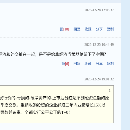
2025-12-28 12:06:37
顶
[10]
回复
收藏
分享
复制
2025-12-25 10:44:49
经济和外交扯在一起，是不是给拿经济当武器使留下了空间？
顶
[6]
回复
收藏
分享
复制
2025-12-24 19:01:32
1
发行价的-亏损的-破净资产的-上市后分红达不到融资总额的原
季度交割。重组收购投资的企业必须三年内业绩增长15%以
倍罚款并追责。全都实行公平公正的T+0！