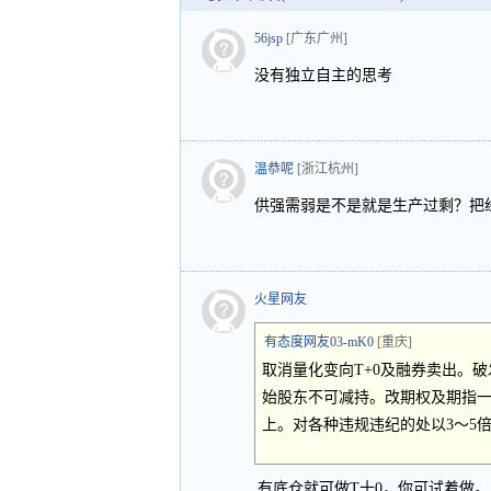
56jsp
[广东广州]
没有独立自主的思考
温恭呢
[浙江杭州]
供强需弱是不是就是生产过剩？把
火星网友
有态度网友03-mK0
[重庆]
取消量化变向T+0及融券卖出。破
始股东不可减持。改期权及期指一
上。对各种违规违纪的处以3～5
有底仓就可做T十0，你可试着做。