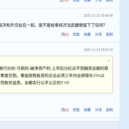
顶
[10]
回复
收藏
分享
复制
2025-12-25 10:44:49
经济和外交扯在一起，是不是给拿经济当武器使留下了空间？
顶
[6]
回复
收藏
分享
复制
2025-12-24 19:01:32
1
发行价的-亏损的-破净资产的-上市后分红达不到融资总额的原
季度交割。重组收购投资的企业必须三年内业绩增长15%以
倍罚款并追责。全都实行公平公正的T+0！
顶
[0]
回复
收藏
分享
复制