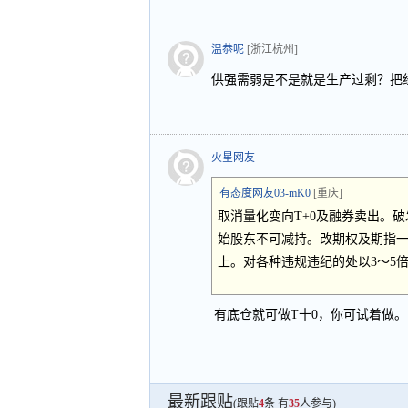
温恭呢
[浙江杭州]
供强需弱是不是就是生产过剩？把
火星网友
有态度网友03-mK0
[重庆]
取消量化变向T+0及融券卖出。破
始股东不可减持。改期权及期指一
上。对各种违规违纪的处以3～5
有底仓就可做T十0，你可试着做。
最新跟贴
(跟贴
4
条 有
35
人参与)