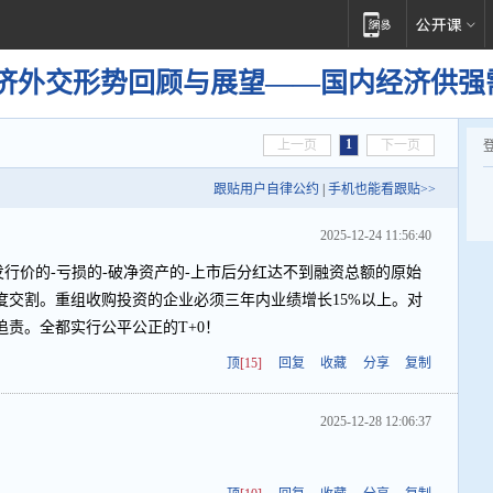
济外交形势回顾与展望——国内经济供强
1
上一页
下一页
跟贴用户自律公约
|
手机也能看跟贴>>
2025-12-24 11:56:40
发行价的-亏损的-破净资产的-上市后分红达不到融资总额的原始
度交割。重组收购投资的企业必须三年内业绩增长15%以上。对
追责。全都实行公平公正的T+0！
顶
[15]
回复
收藏
分享
复制
2025-12-28 12:06:37