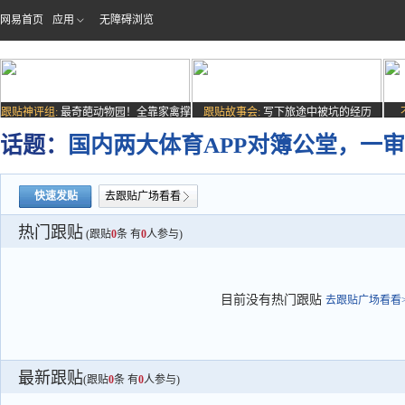
网易首页
应用
无障碍浏览
跟贴神评组:
最奇葩动物园！全靠家禽撑
跟贴故事会:
写下旅途中被坑的经历
场子
话题：
国内两大体育APP对簿公堂，一
快速发贴
去跟贴广场看看
热门跟贴
(跟贴
0
条 有
0
人参与)
目前没有热门跟贴
去跟贴广场看看>
最新跟贴
(跟贴
0
条 有
0
人参与)