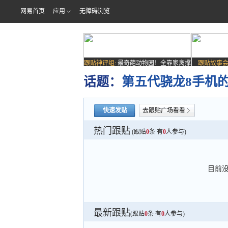
网易首页
应用
无障碍浏览
跟贴神评组:
最奇葩动物园！全靠家禽撑
跟贴故事会
场子
话题：
第五代骁龙8手机
快速发贴
去跟贴广场看看
热门跟贴
(跟贴
0
条 有
0
人参与)
目前
最新跟贴
(跟贴
0
条 有
0
人参与)