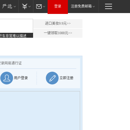
登录
注册免费邮箱
进口美妆9.9元>>
一键领取1088元>>
开车非常难以描述
登录网易通行证
用户登录
立即注册