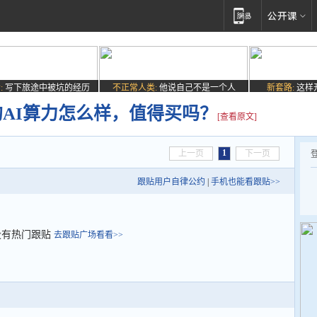
:
写下旅途中被坑的经历
不正常人类:
他说自己不是一个人
新套路:
这样
的AI算力怎么样，值得买吗？
[查看原文]
1
上一页
下一页
跟贴用户自律公约
|
手机也能看跟贴>>
没有热门跟贴
去跟贴广场看看>>