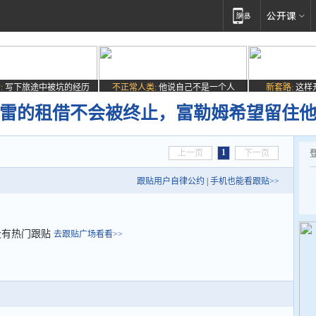
:
写下旅途中被坑的经历
不正常人类:
他说自己不是一个人
新套路:
这样
萨雷的租借不会被终止，富勒姆希望留住
1
上一页
下一页
跟贴用户自律公约
|
手机也能看跟贴>>
没有热门跟贴
去跟贴广场看看>>