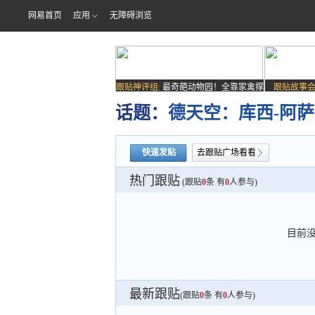
网易首页
应用
无障碍浏览
跟贴神评组:
最奇葩动物园！全靠家禽撑
跟贴故事会
场子
话题：
德天空：库西-阿
快速发贴
去跟贴广场看看
热门跟贴
(跟贴
0
条 有
0
人参与)
目前
最新跟贴
(跟贴
0
条 有
0
人参与)