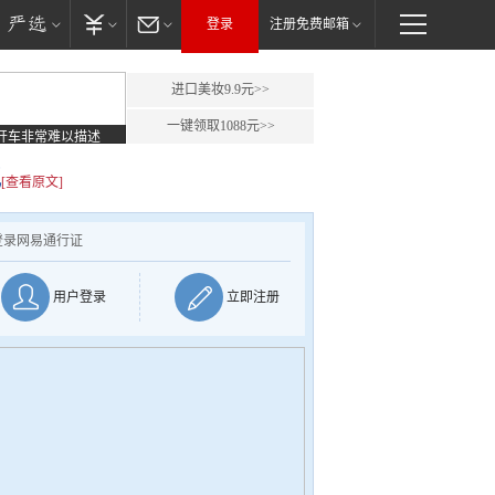
登录
注册免费邮箱
进口美妆9.9元>>
一键领取1088元>>
开车非常难以描述
他
[查看原文]
登录网易通行证
用户登录
立即注册