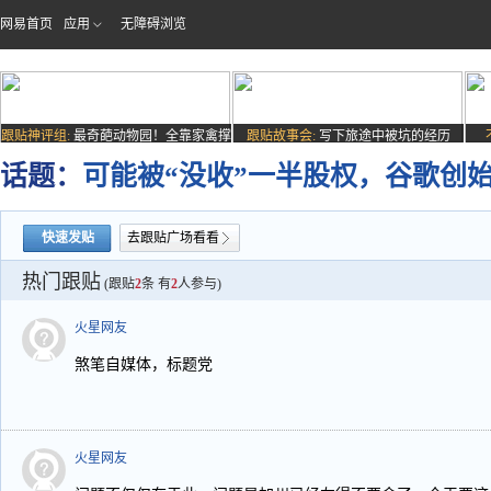
网易首页
应用
无障碍浏览
跟贴神评组:
最奇葩动物园！全靠家禽撑
跟贴故事会:
写下旅途中被坑的经历
场子
话题：
可能被“没收”一半股权，谷歌创
快速发贴
去跟贴广场看看
热门跟贴
(跟贴
2
条 有
2
人参与)
火星网友
煞笔自媒体，标题党
火星网友