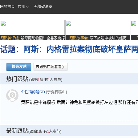
网易首页
应用
无障碍浏览
跟贴神评组:
最奇葩动物园！全靠家禽撑
跟贴故事会:
写下旅途中被坑的经历
场子
话题：
阿斯：内格雷拉案彻底破坏皇萨
快速发贴
去跟贴广场看看
热门跟贴
(跟贴
1
条 有
1
人参与)
个性指的是GD
[宁夏石嘴山]
贡萨诺是中锋模板 后面让神龟和黑熊轮换打左边吧 那样还有
最新跟贴
(跟贴
1
条 有
1
人参与)