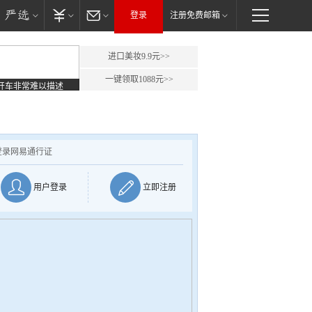
登录
注册免费邮箱
进口美妆9.9元>>
一键领取1088元>>
开车非常难以描述
登录网易通行证
用户登录
立即注册