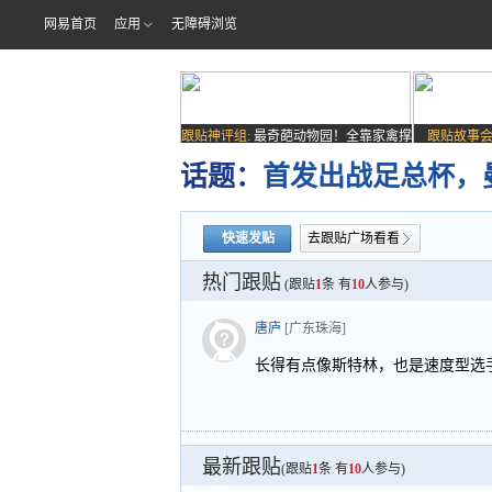
网易首页
应用
无障碍浏览
跟贴神评组:
最奇葩动物园！全靠家禽撑
跟贴故事会
场子
话题：
首发出战足总杯，
快速发贴
去跟贴广场看看
热门跟贴
(跟贴
1
条 有
10
人参与)
唐庐
[广东珠海]
长得有点像斯特林，也是速度型选手
最新跟贴
(跟贴
1
条 有
10
人参与)