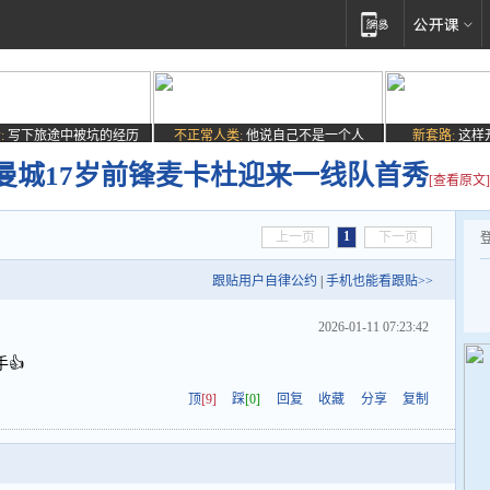
:
写下旅途中被坑的经历
不正常人类:
他说自己不是一个人
新套路:
这样
曼城17岁前锋麦卡杜迎来一线队首秀
[查看原文]
1
上一页
下一页
跟贴用户自律公约
|
手机也能看跟贴>>
2026-01-11 07:23:42
👍
顶
[9]
踩
[0]
回复
收藏
分享
复制