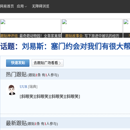
网易首页
应用
无障碍浏览
跟贴神评组:
最奇葩动物园！全靠家禽撑
跟贴故事会:
写下旅途中被坑的经历
场子
话题：
刘易斯：塞门约会对我们有很大
快速发贴
去跟贴广场看看
热门跟贴
(跟贴
1
条 有
1
人参与)
UUR
[瑞典]
[斜眼笑][斜眼笑][斜眼笑][斜眼笑]
最新跟贴
(跟贴
1
条 有
1
人参与)