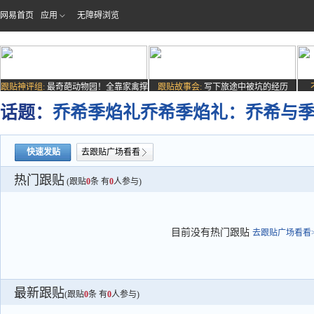
网易首页
应用
无障碍浏览
跟贴神评组:
最奇葩动物园！全靠家禽撑
跟贴故事会:
写下旅途中被坑的经历
场子
话题：
乔希季焰礼乔希季焰礼：乔希与
快速发贴
去跟贴广场看看
热门跟贴
(跟贴
0
条 有
0
人参与)
目前没有热门跟贴
去跟贴广场看看>
最新跟贴
(跟贴
0
条 有
0
人参与)