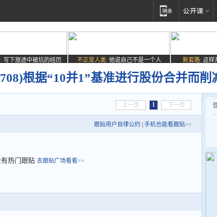
:
写下旅途中被坑的经历
不正常人类:
他说自己不是一个人
新套路:
这样
708)根据“10并1”基准进行股份合并而削减
1
上一页
下一页
跟贴用户自律公约
|
手机也能看跟贴>>
没有热门跟贴
去跟贴广场看看>>