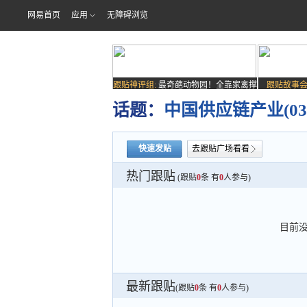
网易首页
应用
无障碍浏览
跟贴神评组:
最奇葩动物园！全靠家禽撑
跟贴故事会
场子
话题：
中国供应链产业(03
快速发贴
去跟贴广场看看
热门跟贴
(跟贴
0
条 有
0
人参与)
目前
最新跟贴
(跟贴
0
条 有
0
人参与)