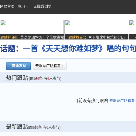
网易首页
应用
无障碍浏览
跟贴神评组:
最奇葩动物园！全靠家禽撑
跟贴故事会:
写下旅途中被坑的经历
场子
话题：
一首《天天想你难如梦》唱的句
快速发贴
去跟贴广场看看
热门跟贴
(跟贴
0
条 有
0
人参与)
目前没有热门跟贴
去跟贴广场看看>
最新跟贴
(跟贴
0
条 有
0
人参与)